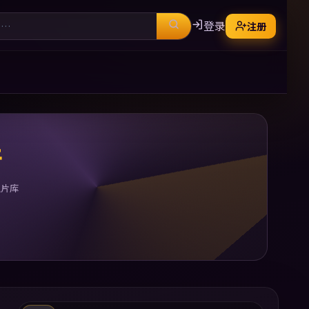
登录
注册
清
型片库