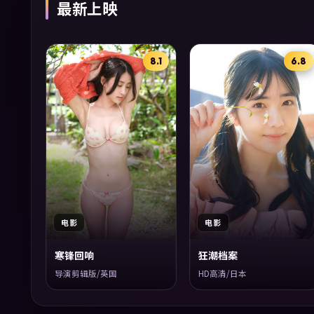
最新上映
8.1
6.8
电影
电影
寒锋回响
狂潮档案
导演剪辑版/英国
HD高清/日本