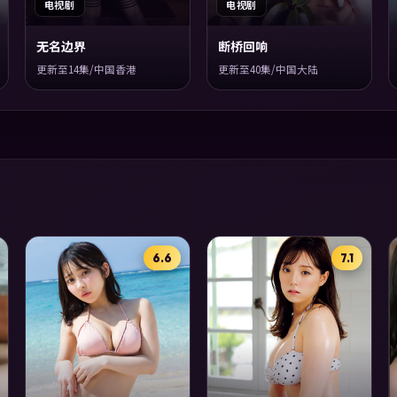
电视剧
电视剧
无名边界
断桥回响
更新至14集/中国香港
更新至40集/中国大陆
6.6
7.1