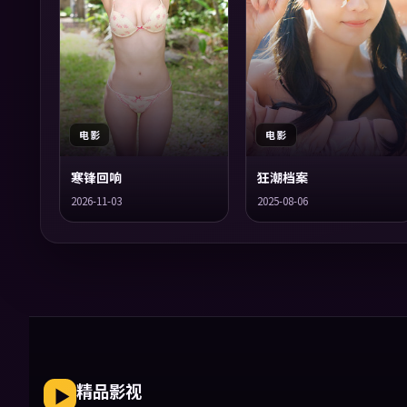
电影
电影
寒锋回响
狂潮档案
2026-11-03
2025-08-06
精品影视