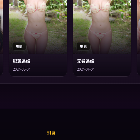
电影
电影
银翼追缉
无名追缉
2024-09-04
2024-07-04
浏览