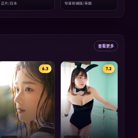
正片/日本
导演剪辑版/英国
查看更多
6.3
7.2