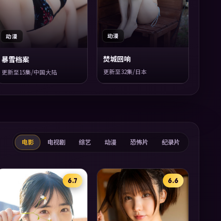
动漫
动漫
焚城回响
暴雪档案
更新至32集/日本
更新至15集/中国大陆
电影
电视剧
综艺
动漫
恐怖片
纪录片
6.7
6.6